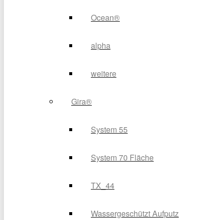
Ocean®
alpha
weitere
Gira®
System 55
System 70 Fläche
TX_44
Wassergeschützt Aufputz