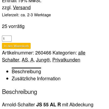
Enthält 19% MwSt.
zzgl.
Versand
Lieferzeit: ca. 2-3 Werktage
25 vorrätig
JS
55
In den Warenkorb
AL
Artikelnummer:
260466
Kategorien:
alle
R
Schalter
,
AS, A
,
Jung®
,
Privatkunden
Menge
Beschreibung
Zusätzliche Information
Beschreibung
Arnold-Schalter
mit Abdeckung
JS 55 AL R