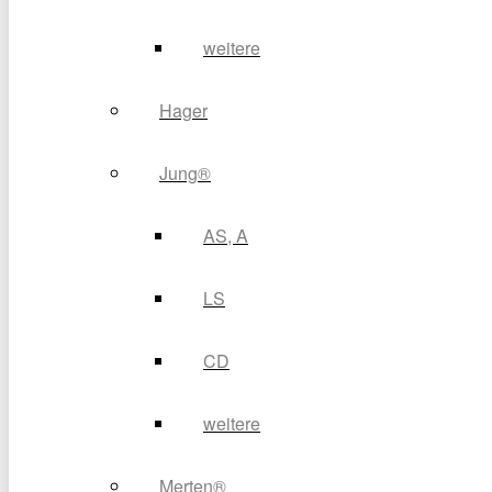
weitere
Hager
Jung®
AS, A
LS
CD
weitere
Merten®