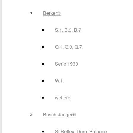
Berker®
S.1, B.3, B.7
Q.1, Q.3, Q.7
Serie 1930
W.1
weitere
Busch-Jaeger®
SI Reflex, Duro, Balance