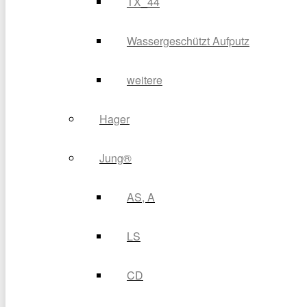
TX_44
Wassergeschützt Aufputz
weitere
Hager
Jung®
AS, A
LS
CD