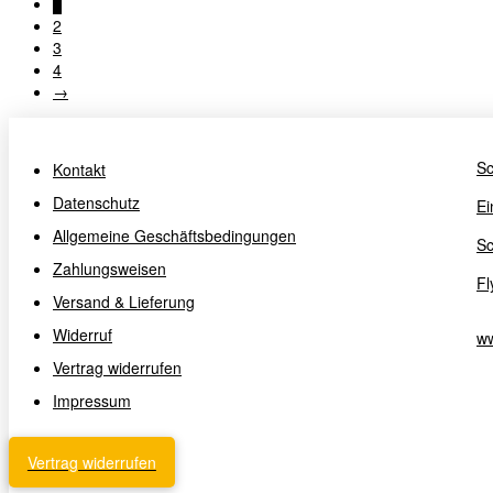
1
2
3
4
→
Sc
Kontakt
Datenschutz
Ei
Allgemeine Geschäftsbedingungen
Sc
Zahlungsweisen
Fl
Versand & Lieferung
Widerruf
ww
Vertrag widerrufen
Impressum
Vertrag widerrufen