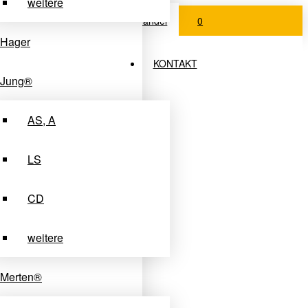
weitere
Login Fachhandel
0
Hager
KONTAKT
Jung®
AS, A
LS
CD
weitere
Merten®