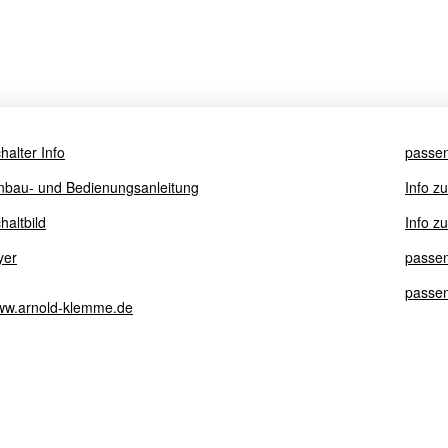
halter Info
passe
nbau- und Bedienungsanleitung
Info z
haltbild
Info z
yer
passe
passen
w.arnold-klemme.de