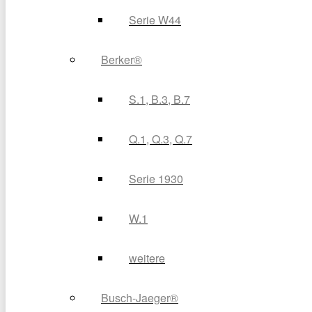
Serie W44
Berker®
S.1, B.3, B.7
Q.1, Q.3, Q.7
Serie 1930
W.1
weitere
Busch-Jaeger®