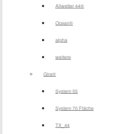
Allwetter 44®
Ocean®
alpha
weitere
Gira®
System 55
System 70 Fläche
TX_44