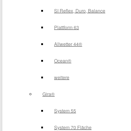
SI Reflex, Duro, Balance
Plattform 63
Allwetter 44®
Ocean®
weitere
Gira®
System 55
System 70 Fläche