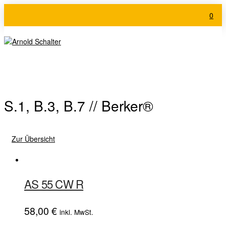
0
S.1, B.3, B.7 // Berker®
Zur Übersicht
AS 55 CW R
58,00
€
inkl. MwSt.