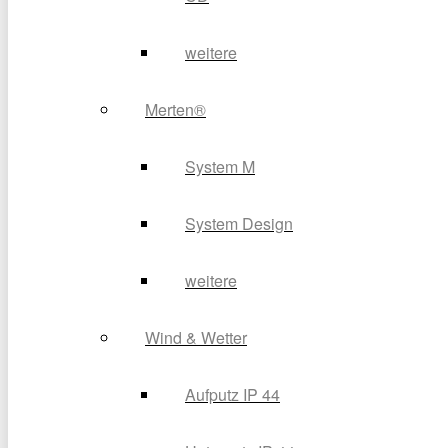
weitere
Merten®
System M
System Design
weitere
Wind & Wetter
Aufputz IP 44