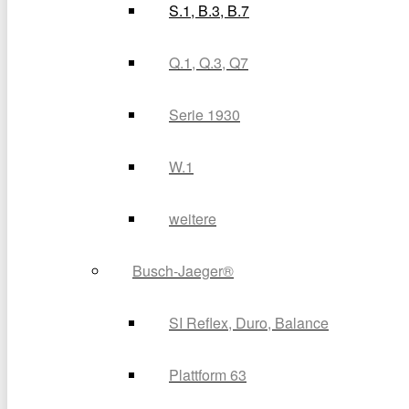
S.1, B.3, B.7
Q.1, Q.3, Q7
Serie 1930
W.1
weitere
Busch-Jaeger®
SI Reflex, Duro, Balance
Plattform 63