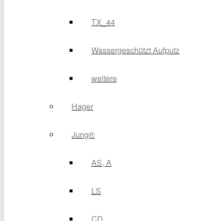
TX_44
Wassergeschützt Aufputz
weitere
Hager
Jung®
AS, A
LS
CD