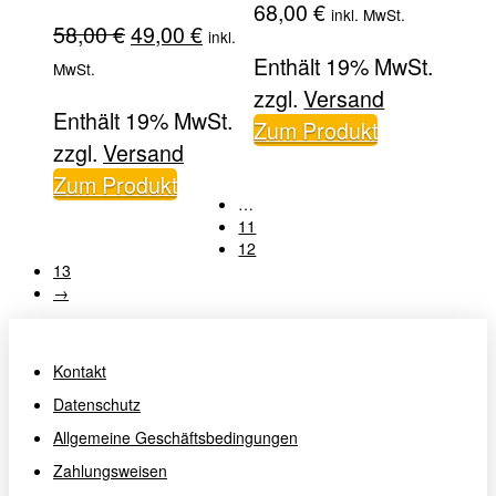
68,00
€
inkl. MwSt.
Ursprünglicher
Aktueller
58,00
€
49,00
€
inkl.
Preis
Preis
Enthält 19% MwSt.
MwSt.
war:
ist:
zzgl.
Versand
Enthält 19% MwSt.
58,00 €
49,00 €.
Zum Produkt
zzgl.
Versand
Zum Produkt
…
11
12
13
→
Kontakt
Datenschutz
Allgemeine Geschäftsbedingungen
Zahlungsweisen