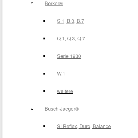
Berker®
S.1, B.3, B.7
Q.1, Q.3, Q.7
Serie 1930
W.1
weitere
Busch-Jaeger®
SI Reflex, Duro, Balance