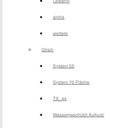
Ocean®
alpha
weitere
Gira®
System 55
System 70 Fläche
TX_44
Wassergeschützt Aufputz