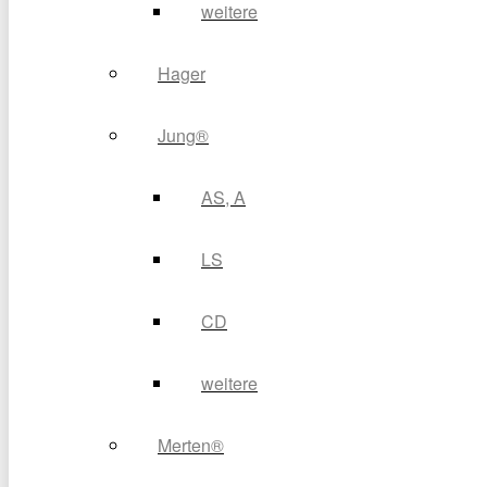
weitere
Hager
Jung®
AS, A
LS
CD
weitere
Merten®