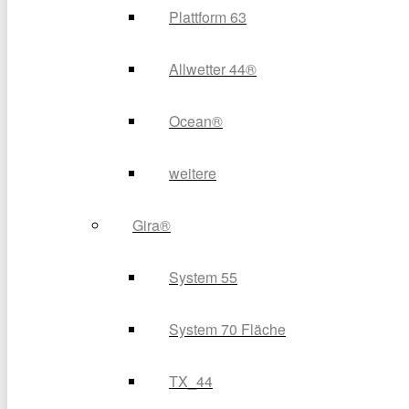
Plattform 63
Allwetter 44®
Ocean®
weitere
Gira®
System 55
System 70 Fläche
TX_44