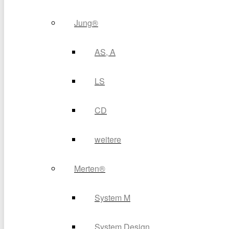
Jung®
AS, A
LS
CD
weitere
Merten®
System M
System Design