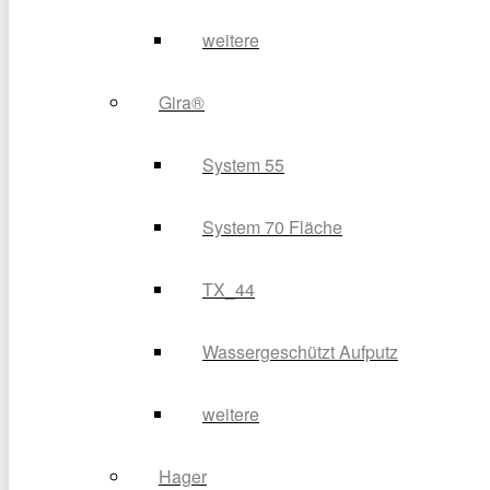
weitere
Gira®
System 55
System 70 Fläche
TX_44
Wassergeschützt Aufputz
weitere
Hager