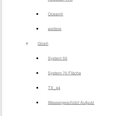
Ocean®
weitere
Gira®
System 55
System 70 Fläche
TX_44
Wassergeschützt Aufputz