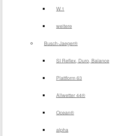
W.1
weitere
Busch-Jaeger®
SI Reflex, Duro, Balance
Plattform 63
Allwetter 44®
Ocean®
alpha