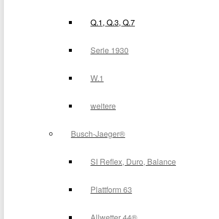
Q.1, Q.3, Q.7
Serie 1930
W.1
weitere
Busch-Jaeger®
SI Reflex, Duro, Balance
Plattform 63
Allwetter 44®