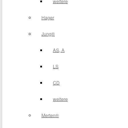
weitere
Hager
Jung®
AS, A
LS
CD
weitere
Merten®