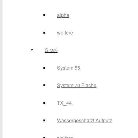
alpha
weitere
Gira®
System 55
System 70 Fläche
TX_44
Wassergeschützt Aufputz
weitere