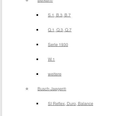
Berker®
S.1, B.3, B.7
Q.1, Q.3, Q.7
Serie 1930
W.1
weitere
Busch-Jaeger®
SI Reflex, Duro, Balance