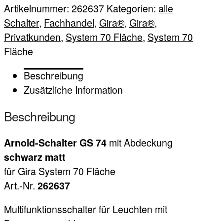
Artikelnummer:
262637
Kategorien:
alle
Schalter
,
Fachhandel
,
Gira®
,
Gira®
,
Privatkunden
,
System 70 Fläche
,
System 70
Fläche
Beschreibung
Zusätzliche Information
Beschreibung
mit Abdeckung
Arnold-Schalter GS 74
schwarz matt
für Gira System 70 Fläche
Art.-Nr.
262637
Multifunktionsschalter für Leuchten mit