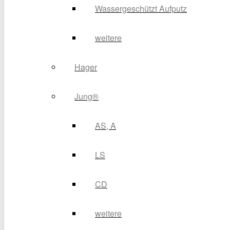
Wassergeschützt Aufputz
weitere
Hager
Jung®
AS, A
LS
CD
weitere