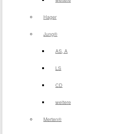
Hager
Jung®
AS, A
LS
CD
weitere
Merten®