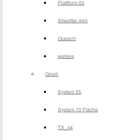
Plattform 63
Allwetter 44®
Ocean®
weitere
Gira®
System 55
System 70 Fläche
TX_44