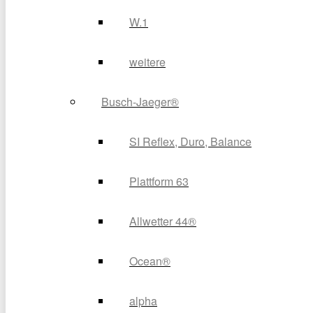
W.1
weitere
Busch-Jaeger®
SI Reflex, Duro, Balance
Plattform 63
Allwetter 44®
Ocean®
alpha