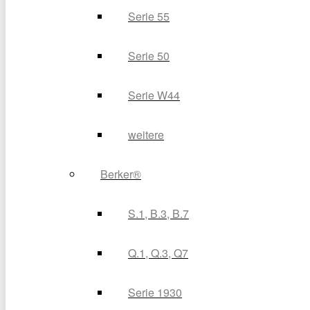
Serie 55
Serie 50
Serie W44
weitere
Berker®
S.1, B.3, B.7
Q.1, Q.3, Q7
Serie 1930