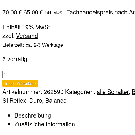
Ursprünglicher
Aktueller
70,00
€
65,00
€
Fachhandelspreis nach
A
inkl. MwSt.
Preis
Preis
Enthält 19% MwSt.
war:
ist:
zzgl.
Versand
70,00 €
65,00 €.
Lieferzeit: ca. 2-3 Werktage
6 vorrätig
AS
915
In den Warenkorb
Menge
Artikelnummer:
262590
Kategorien:
alle Schalter
,
B
SI Reflex, Duro, Balance
Beschreibung
Zusätzliche Information