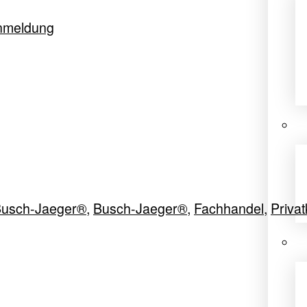
nmeldung
usch-Jaeger®
,
Busch-Jaeger®
,
Fachhandel
,
Priva