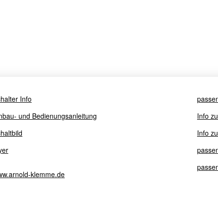
halter Info
passe
nbau- und Bedienungsanleitung
Info z
haltbild
Info z
yer
passe
passen
w.arnold-klemme.de