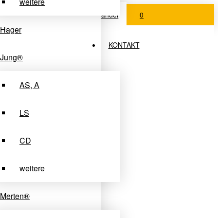
weitere
Login Fachhandel
0
Hager
KONTAKT
Jung®
AS, A
LS
CD
weitere
Merten®