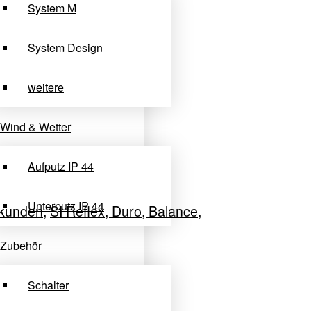
System M
System Design
weitere
Wind & Wetter
Aufputz IP 44
Unterputz IP 44
tkunden
,
SI Reflex, Duro, Balance
,
Zubehör
Schalter