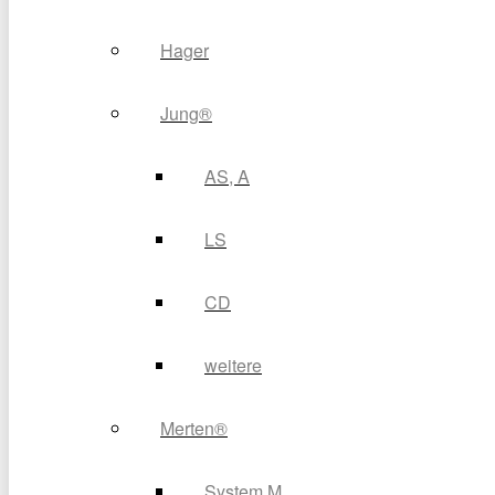
Hager
Jung®
AS, A
LS
CD
weitere
Merten®
System M