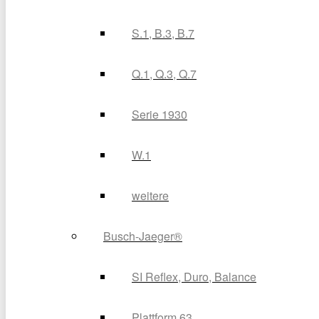
S.1, B.3, B.7
Q.1, Q.3, Q.7
Serie 1930
W.1
weitere
Busch-Jaeger®
SI Reflex, Duro, Balance
Plattform 63