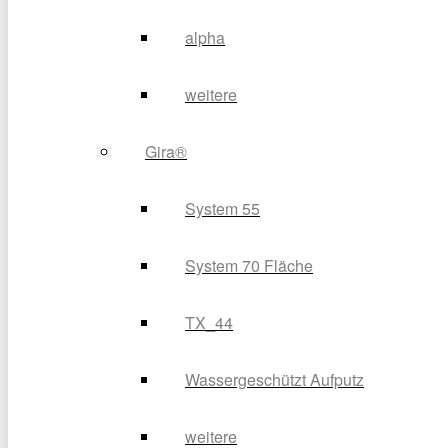
alpha
weitere
Gira®
System 55
System 70 Fläche
TX_44
Wassergeschützt Aufputz
weitere