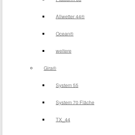
Allwetter 44®
Ocean®
weitere
Gira®
System 55
System 70 Fläche
TX_44