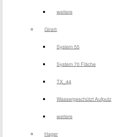
weitere
Gira®
System 55
System 70 Fläche
TX_44
Wassergeschützt Aufputz
weitere
Hager