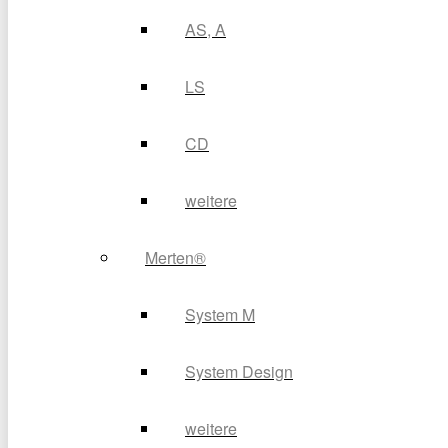
AS, A
LS
CD
weitere
Merten®
System M
System Design
weitere