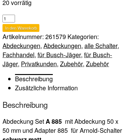
20 vorrätig
A
885
In den Warenkorb
Menge
Artikelnummer:
261579
Kategorien:
Abdeckungen
,
Abdeckungen
,
alle Schalter
,
Fachhandel
,
für Busch-Jäger
,
für Busch-
Jäger
,
Privatkunden
,
Zubehör
,
Zubehör
Beschreibung
Zusätzliche Information
Beschreibung
Abdeckung Set
mit Abdeckung 50 x
A 885
50 mm und Adapter 885
für Arnold-Schalter
schwarz matt