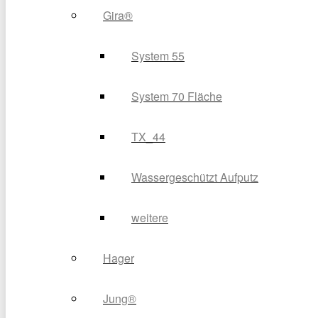
Gira®
System 55
System 70 Fläche
TX_44
Wassergeschützt Aufputz
weitere
Hager
Jung®