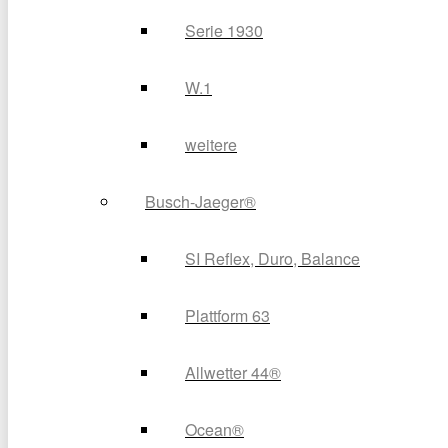
Serie 1930
W.1
weitere
Busch-Jaeger®
SI Reflex, Duro, Balance
Plattform 63
Allwetter 44®
Ocean®