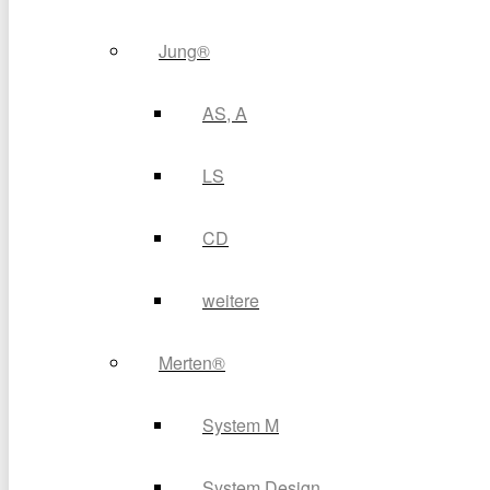
Jung®
AS, A
LS
CD
weitere
Merten®
System M
System Design