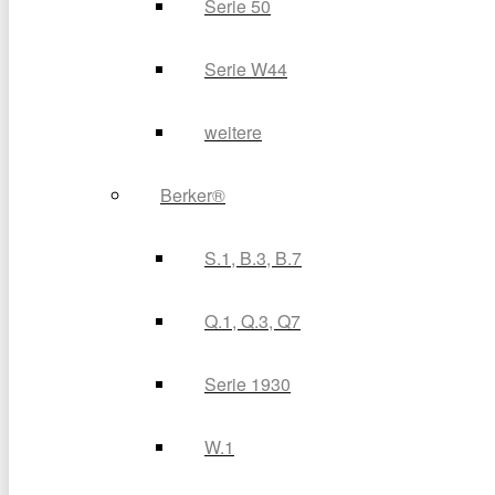
Serie 50
Serie W44
weitere
Berker®
S.1, B.3, B.7
Q.1, Q.3, Q7
Serie 1930
W.1