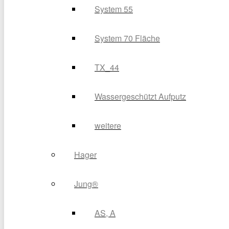
System 55
System 70 Fläche
TX_44
Wassergeschützt Aufputz
weitere
Hager
Jung®
AS, A