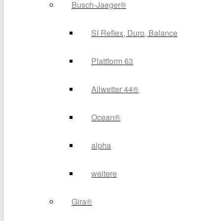
Busch-Jaeger®
SI Reflex, Duro, Balance
Plattform 63
Allwetter 44®
Ocean®
alpha
weitere
Gira®