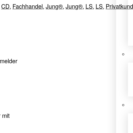
,
CD
,
Fachhandel
,
Jung®
,
Jung®
,
LS
,
LS
,
Privatkun
smelder
 mit