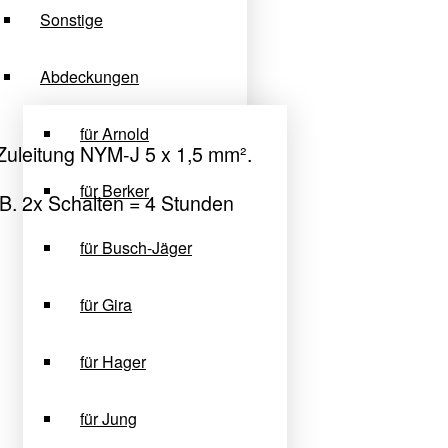
Sonstige
Abdeckungen
für Arnold
Zuleitung NYM-J 5 x 1,5 mm².
für Berker
z.B. 2x Schalten = 4 Stunden
für Busch-Jäger
für Gira
für Hager
für Jung