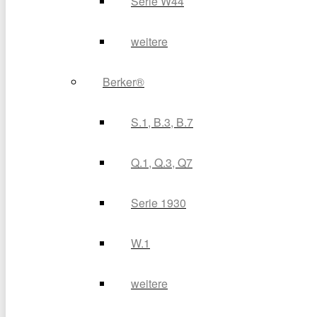
Serie W44
weitere
Berker®
S.1, B.3, B.7
Q.1, Q.3, Q7
Serie 1930
W.1
weitere