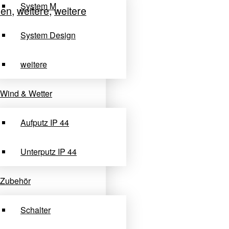
System M
den
,
weitere
,
weitere
System Design
weitere
Wind & Wetter
Aufputz IP 44
Unterputz IP 44
Zubehör
Schalter