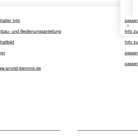
halter Info
passe
nbau- und Bedienungsanleitung
Info z
haltbild
Info z
yer
passe
passen
w.arnold-klemme.de