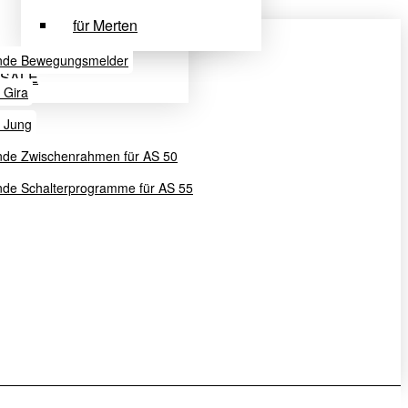
für Merten
nde Bewegungsmelder
SALE
u Gira
u Jung
nde Zwischenrahmen für AS 50
de Schalterprogramme für AS 55