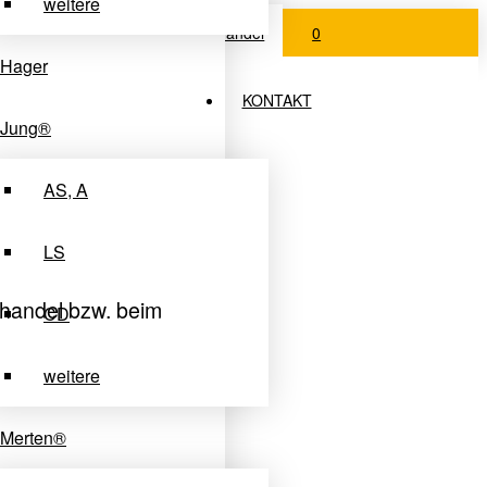
weitere
Login Fachhandel
0
Hager
KONTAKT
Jung®
AS, A
LS
handel bzw. beim
CD
weitere
Merten®