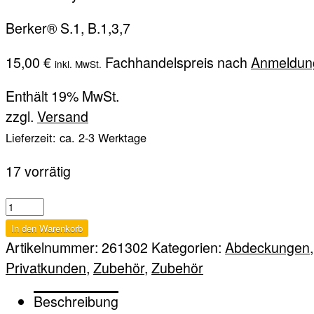
Berker® S.1, B.1,3,7
15,00
€
Fachhandelspreis nach
Anmeldun
inkl. MwSt.
Enthält 19% MwSt.
zzgl.
Versand
Lieferzeit: ca. 2-3 Werktage
17 vorrätig
M
MATT
In den Warenkorb
Menge
Artikelnummer:
261302
Kategorien:
Abdeckungen
Privatkunden
,
Zubehör
,
Zubehör
Beschreibung