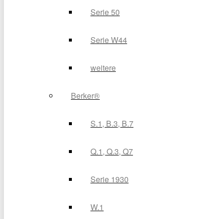
Serie 50
Serie W44
weitere
Berker®
S.1, B.3, B.7
Q.1, Q.3, Q7
Serie 1930
W.1