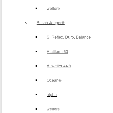
weitere
Busch-Jaeger®
SI Reflex, Duro, Balance
Plattform 63
Allwetter 44®
Ocean®
alpha
weitere