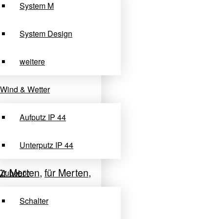
System M
System Design
weitere
Wind & Wetter
Aufputz IP 44
Unterputz IP 44
ür Merten
,
für Merten
,
Zubehör
Schalter