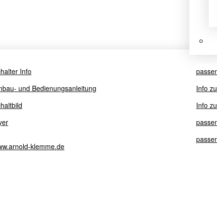
halter Info
passe
nbau- und Bedienungsanleitung
Info z
haltbild
Info z
yer
passe
passen
w.arnold-klemme.de