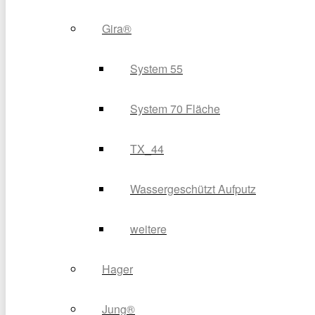
Gira®
System 55
System 70 Fläche
TX_44
Wassergeschützt Aufputz
weitere
Hager
Jung®