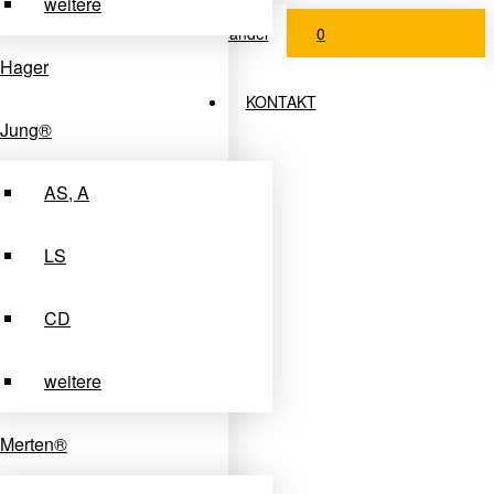
weitere
Login Fachhandel
0
Hager
KONTAKT
Jung®
AS, A
LS
CD
weitere
Merten®