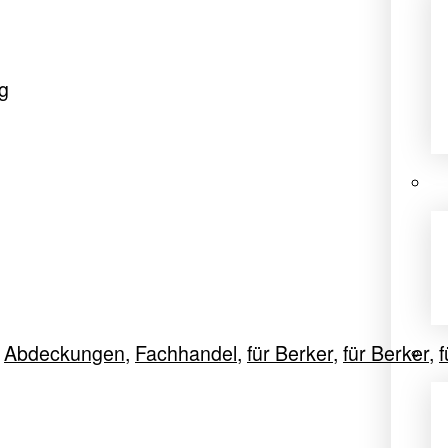
g
,
Abdeckungen
,
Fachhandel
,
für Berker
,
für Berker
,
f