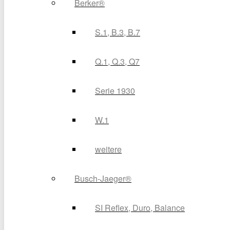
Berker®
S.1, B.3, B.7
Q.1, Q.3, Q7
Serie 1930
W.1
weitere
Busch-Jaeger®
SI Reflex, Duro, Balance