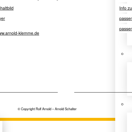
haltbild
Info z
yer
passe
passen
w.arnold-klemme.de
© Copyright Rolf Arnold – Arnold Schalter