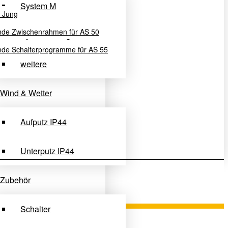
System M
u Jung
nde Zwischenrahmen für AS 50
System Design
de Schalterprogramme für AS 55
weitere
Wind & Wetter
Aufputz IP44
Unterputz IP44
Zubehör
Schalter