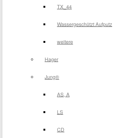
TX_44
Wassergeschützt Aufputz
weitere
Hager
Jung®
AS, A
LS
CD