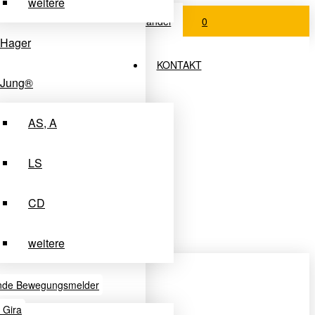
weitere
Login Fachhandel
0
Hager
KONTAKT
Jung®
AS, A
LS
CD
weitere
Merten®
nde Bewegungsmelder
u Gira