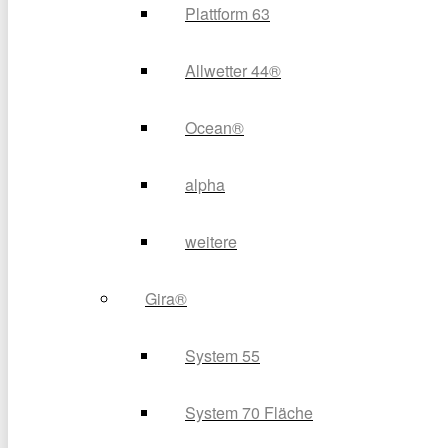
Plattform 63
Allwetter 44®
Ocean®
alpha
weitere
Gira®
System 55
System 70 Fläche