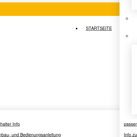
STARTSEITE
halter Info
passe
nbau- und Bedienungsanleitung
Info z