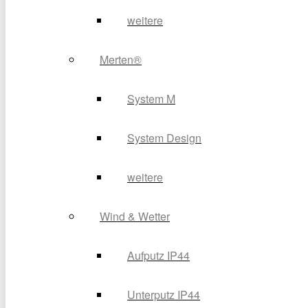
weitere
Merten®
System M
System Design
weitere
Wind & Wetter
Aufputz IP44
Unterputz IP44