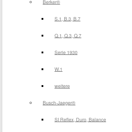
Berker®
S.1, B.3, B.7
Q.1, Q.3, Q.7
Serie 1930
W.1
weitere
Busch-Jaeger®
SI Reflex, Duro, Balance