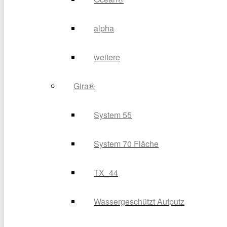
alpha
weitere
Gira®
System 55
System 70 Fläche
TX_44
Wassergeschützt Aufputz