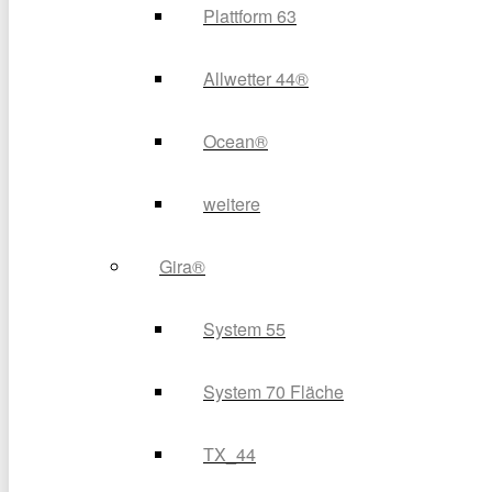
Plattform 63
Allwetter 44®
Ocean®
weitere
Gira®
System 55
System 70 Fläche
TX_44