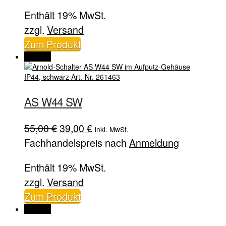
war:
ist:
Enthält 19% MwSt.
39,00 €
35,00 €.
zzgl.
Versand
Zum Produkt
Angebot
AS W44 SW
Ursprünglicher
Aktueller
55,00
€
39,00
€
inkl. MwSt.
Preis
Preis
Fachhandelspreis nach
Anmeldung
war:
ist:
Enthält 19% MwSt.
55,00 €
39,00 €.
zzgl.
Versand
Zum Produkt
Angebot