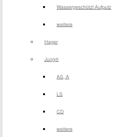
Wassergeschützt Aufputz
weitere
Hager
Jung®
AS, A
LS
CD
weitere