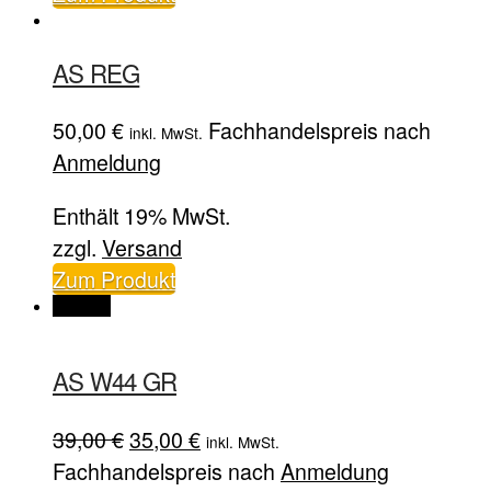
AS REG
50,00
€
Fachhandelspreis nach
inkl. MwSt.
Anmeldung
Enthält 19% MwSt.
zzgl.
Versand
Zum Produkt
Angebot
AS W44 GR
Ursprünglicher
Aktueller
39,00
€
35,00
€
inkl. MwSt.
Preis
Preis
Fachhandelspreis nach
Anmeldung