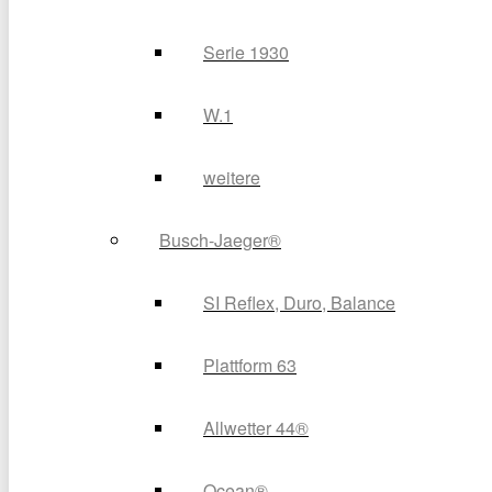
Serie 1930
W.1
weitere
Busch-Jaeger®
SI Reflex, Duro, Balance
Plattform 63
Allwetter 44®
Ocean®