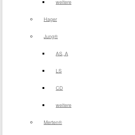
weitere
Hager
Jung®
AS, A
LS
CD
weitere
Merten®