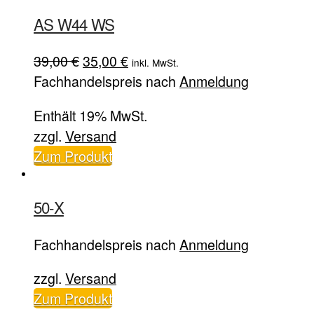
AS W44 WS
Ursprünglicher
Aktueller
39,00
€
35,00
€
inkl. MwSt.
Preis
Preis
Fachhandelspreis nach
Anmeldung
war:
ist:
Enthält 19% MwSt.
39,00 €
35,00 €.
zzgl.
Versand
Zum Produkt
50-X
Fachhandelspreis nach
Anmeldung
zzgl.
Versand
Zum Produkt